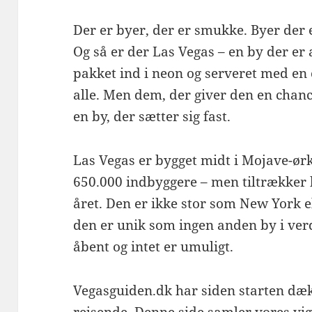
Der er byer, der er smukke. Byer der er
Og så er der Las Vegas – en by der er a
pakket ind i neon og serveret med en c
alle. Men dem, der giver den en chanc
en by, der sætter sig fast.
Las Vegas er bygget midt i Mojave-ør
650.000 indbyggere – men tiltrækker 
året. Den er ikke stor som New York 
den er unik som ingen anden by i verde
åbent og intet er umuligt.
Vegasguiden.dk har siden starten dæk
rejsende. Denne side samler vores vig