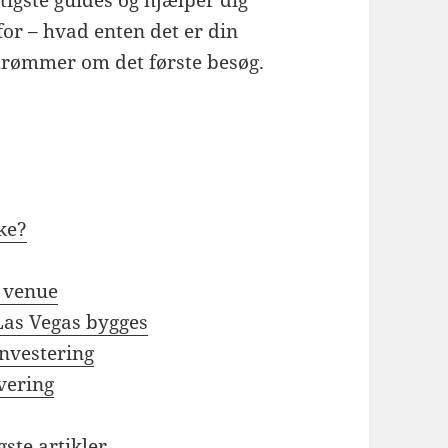
for – hvad enten det er din
e drømmer om det første besøg.
ke?
 venue
Las Vegas bygges
investering
vering
gste artikler