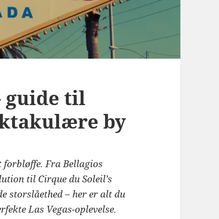
 guide til
ektakulære by
t forbløffe. Fra Bellagios
tion til Cirque du Soleil’s
 storslåethed – her er alt du
erfekte Las Vegas-oplevelse.