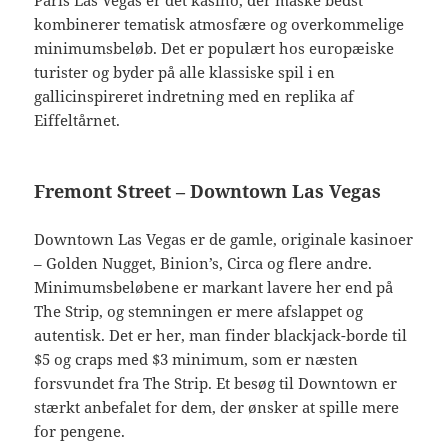
Paris Las Vegas er det kasino, der måske bedst
kombinerer tematisk atmosfære og overkommelige
minimumsbeløb. Det er populært hos europæiske
turister og byder på alle klassiske spil i en
gallicinspireret indretning med en replika af
Eiffeltårnet.
Fremont Street – Downtown Las Vegas
Downtown Las Vegas er de gamle, originale kasinoer
– Golden Nugget, Binion’s, Circa og flere andre.
Minimumsbeløbene er markant lavere her end på
The Strip, og stemningen er mere afslappet og
autentisk. Det er her, man finder blackjack-borde til
$5 og craps med $3 minimum, som er næsten
forsvundet fra The Strip. Et besøg til Downtown er
stærkt anbefalet for dem, der ønsker at spille mere
for pengene.