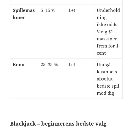
Spillemas
5–15 %
Let
Underhold
kiner
ning –
ikke odds.
Vælg $1-
maskiner
frem for 1-
cent
Keno
25–35 %
Let
Undgå –
kasinoets
absolut
bedste spil
mod dig
Blackjack – beginnerens bedste valg