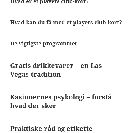
Hvad er et players club-kort?
Hvad kan du få med et players club-kort?
De vigtigste programmer
Gratis drikkevarer – en Las
Vegas-tradition
Kasinoernes psykologi – forstå
hvad der sker
Praktiske råd og etikette