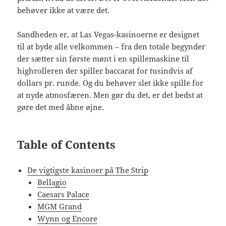
behøver ikke at være det.
Sandheden er, at Las Vegas-kasinoerne er designet
til at byde alle velkommen – fra den totale begynder
der sætter sin første mønt i en spillemaskine til
highrolleren der spiller baccarat for tusindvis af
dollars pr. runde. Og du behøver slet ikke spille for
at nyde atmosfæren. Men gør du det, er det bedst at
gøre det med åbne øjne.
Table of Contents
De vigtigste kasinoer på The Strip
Bellagio
Caesars Palace
MGM Grand
Wynn og Encore