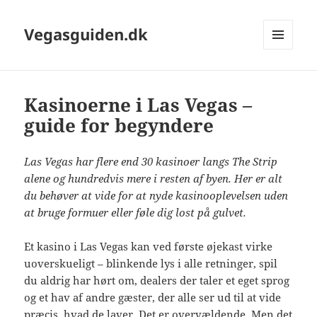
Vegasguiden.dk
MENU
OG
WIDGETS
Kasinoerne i Las Vegas –
guide for begyndere
Las Vegas har flere end 30 kasinoer langs The Strip
alene og hundredvis mere i resten af byen. Her er alt
du behøver at vide for at nyde kasinooplevelsen uden
at bruge formuer eller føle dig lost på gulvet.
Et kasino i Las Vegas kan ved første øjekast virke
uoverskueligt – blinkende lys i alle retninger, spil
du aldrig har hørt om, dealers der taler et eget sprog
og et hav af andre gæster, der alle ser ud til at vide
præcis, hvad de laver. Det er overvældende. Men det