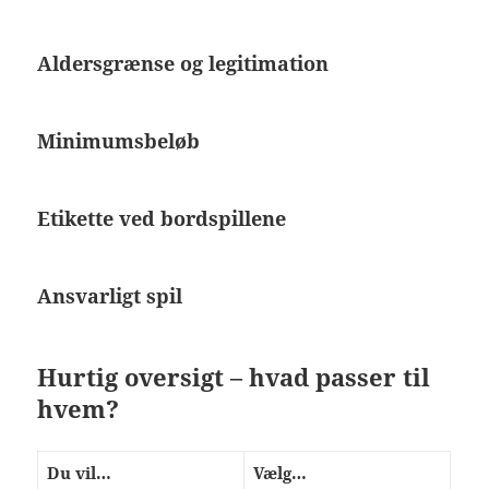
Aldersgrænse og legitimation
Minimumsbeløb
Etikette ved bordspillene
Ansvarligt spil
Hurtig oversigt – hvad passer til
hvem?
Du vil…
Vælg…