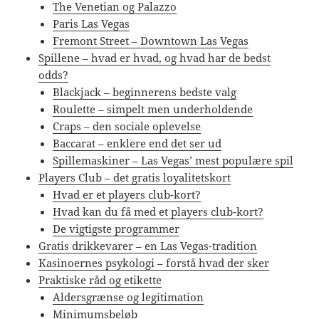
The Venetian og Palazzo
Paris Las Vegas
Fremont Street – Downtown Las Vegas
Spillene – hvad er hvad, og hvad har de bedst
odds?
Blackjack – beginnerens bedste valg
Roulette – simpelt men underholdende
Craps – den sociale oplevelse
Baccarat – enklere end det ser ud
Spillemaskiner – Las Vegas’ mest populære spil
Players Club – det gratis loyalitetskort
Hvad er et players club-kort?
Hvad kan du få med et players club-kort?
De vigtigste programmer
Gratis drikkevarer – en Las Vegas-tradition
Kasinoernes psykologi – forstå hvad der sker
Praktiske råd og etikette
Aldersgrænse og legitimation
Minimumsbeløb