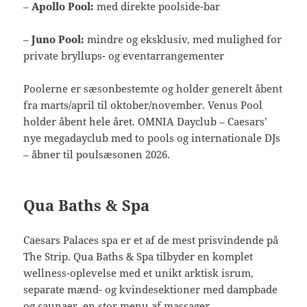
–
Apollo Pool:
med direkte poolside-bar
–
Juno Pool:
mindre og eksklusiv, med mulighed for
private bryllups- og eventarrangementer
Poolerne er sæsonbestemte og holder generelt åbent
fra marts/april til oktober/november. Venus Pool
holder åbent hele året. OMNIA Dayclub – Caesars’
nye megadayclub med to pools og internationale DJs
– åbner til poulsæsonen 2026.
Qua Baths & Spa
Caesars Palaces spa er et af de mest prisvindende på
The Strip. Qua Baths & Spa tilbyder en komplet
wellness-oplevelse med et unikt arktisk isrum,
separate mænd- og kvindesektioner med dampbade
og saunaer, en stor menu af massager,