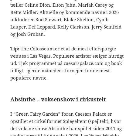
tæller Celine Dion, Elton John, Mariah Carey og
Bette Midler. Aktuelle og kommende navne i 2026
inkluderer Rod Stewart, Blake Shelton, Cyndi
Lauper, Def Leppard, Kelly Clarkson, Jerry Seinfeld
og Josh Groban.
Tip:
The Colosseum er et af de mest efterspurgte
venues i Las Vegas. Populære artister sælger hurtigt
ud. Tjek programmet på caesarspalace.com og book
tidligt – gerne måneder i forvejen for de mest
populære navne.
Absinthe – voksenshow i cirkustelt
I “Green Fairy Garden” foran Caesars Palace er
opstillet et cirkelformet Spiegeltent (spejltelt), hvor
det voksne show Absinthe har spillet siden 2011 og
stadig kører til fulde sale i 2026. Las Vegas Weekly