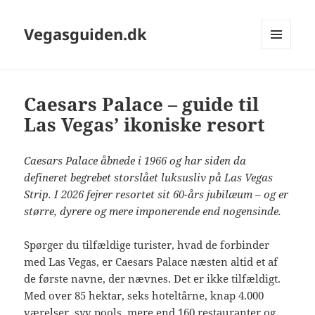
Vegasguiden.dk
MENU
OG
WIDGETS
Caesars Palace – guide til
Las Vegas’ ikoniske resort
Caesars Palace åbnede i 1966 og har siden da
defineret begrebet storslået luksusliv på Las Vegas
Strip. I 2026 fejrer resortet sit 60-års jubilæum – og er
større, dyrere og mere imponerende end nogensinde.
Spørger du tilfældige turister, hvad de forbinder
med Las Vegas, er Caesars Palace næsten altid et af
de første navne, der nævnes. Det er ikke tilfældigt.
Med over 85 hektar, seks hoteltårne, knap 4.000
værelser, syv pools, mere end 160 restauranter og