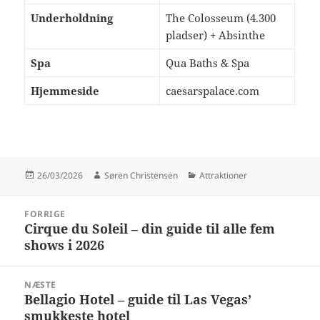
Underholdning
The Colosseum (4.300
pladser) + Absinthe
Spa
Qua Baths & Spa
Hjemmeside
caesarspalace.com
Udgivet
Forfatter
Kategorier
26/03/2026
Søren Christensen
Attraktioner
i
Indlægsnavigation
FORRIGE
Cirque du Soleil – din guide til alle fem
Forrige
shows i 2026
indlæg:
NÆSTE
Bellagio Hotel – guide til Las Vegas’
Næste
smukkeste hotel
indlæg: