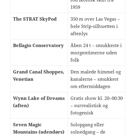
1959
The STRAT SkyPod
350 m over Las Vegas –
hele Strip-silhuetten i
aftenlys
Bellagio Conservatory
Åben 24 t – smukkeste i
morgentimerne uden
folk
Grand Canal Shoppes,
Den malede himmel og
Venetian
kanalerne – smukkest
om eftermiddagen
Wynn Lake of Dreams
Gratis show kl. 20–00:30
(aften)
– surrealistisk og
fotogenisk
Seven Magic
Solopgang eller
Mountains (udendørs)
solnedgang – de