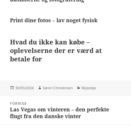
Print dine fotos – lav noget fysisk
Hvad du ikke kan købe –
oplevelserne der er værd at
betale for
Udgivet
Forfatter
Kategorier
30/03/2026
Søren Christensen
Rejsetips
i
Indlægsnavigation
FORRIGE
Las Vegas om vinteren – den perfekte
Forrige
flugt fra den danske vinter
indlæg: