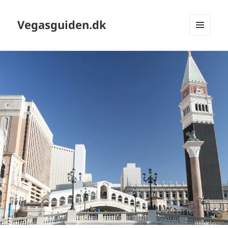
Vegasguiden.dk
MENU
OG
WIDGETS