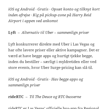
iOS og Android · Gratis · Opsæt konto og tilknyt kort
inden afrejse · Kig på pickup-zone på Harry Reid
Airport i appen ved ankomst
Lyft
– Alternativ til Uber – sammenlign priser
Lyft konkurrerer direkte med Uber i Las Vegas og
har ofte lavere priser eller aktive kampagner. Det er
værd at have begge apps og hurtigt tjekke begge,
inden du bestiller – særligt i myldretiden eller ved
store events, hvor Uber Surge-pricing kan slå til.
iOS og Android · Gratis · Hav begge apps og
sammenlign priser
rideRTC
– Til The Deuce og RTC-busserne
rideRTC er Las Vegas’ officielle bus-app fra Regional