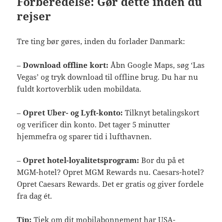
Forberedelse: Gør dette inden du
rejser
Tre ting bør gøres, inden du forlader Danmark:
–
Download offline kort:
Åbn Google Maps, søg ‘Las
Vegas’ og tryk download til offline brug. Du har nu
fuldt kortoverblik uden mobildata.
–
Opret Uber- og Lyft-konto:
Tilknyt betalingskort
og verificer din konto. Det tager 5 minutter
hjemmefra og sparer tid i lufthavnen.
–
Opret hotel-loyalitetsprogram:
Bor du på et
MGM-hotel? Opret MGM Rewards nu. Caesars-hotel?
Opret Caesars Rewards. Det er gratis og giver fordele
fra dag ét.
Tip:
Tjek om dit mobilabonnement har USA-