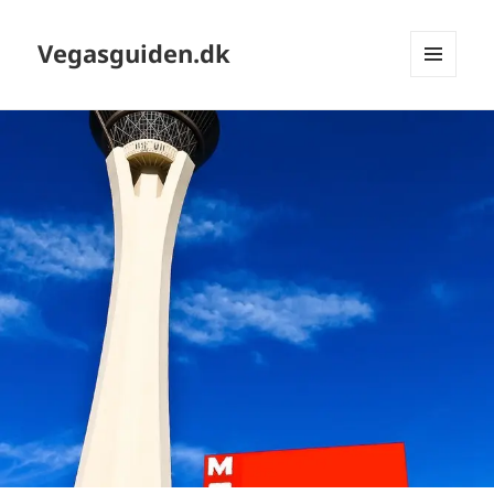
Vegasguiden.dk
MENU
OG
WIDGETS