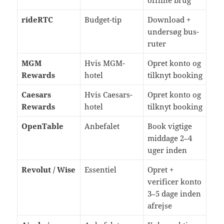
offline brug
rideRTC
Budget-tip
Download +
undersøg bus-
ruter
MGM
Hvis MGM-
Opret konto og
Rewards
hotel
tilknyt booking
Caesars
Hvis Caesars-
Opret konto og
Rewards
hotel
tilknyt booking
OpenTable
Anbefalet
Book vigtige
middage 2–4
uger inden
Revolut / Wise
Essentiel
Opret +
verificer konto
3–5 dage inden
afrejse