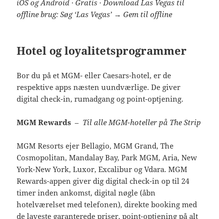
iOS og Android · Gratis · Download Las Vegas til
offline brug: Søg ‘Las Vegas’ → Gem til offline
Hotel og loyalitetsprogrammer
Bor du på et MGM- eller Caesars-hotel, er de
respektive apps næsten uundværlige. De giver
digital check-in, rumadgang og point-optjening.
MGM Rewards
– Til alle MGM-hoteller på The Strip
MGM Resorts ejer Bellagio, MGM Grand, The
Cosmopolitan, Mandalay Bay, Park MGM, Aria, New
York-New York, Luxor, Excalibur og Vdara. MGM
Rewards-appen giver dig digital check-in op til 24
timer inden ankomst, digital nøgle (åbn
hotelværelset med telefonen), direkte booking med
de laveste garanterede priser, point-optjening på alt