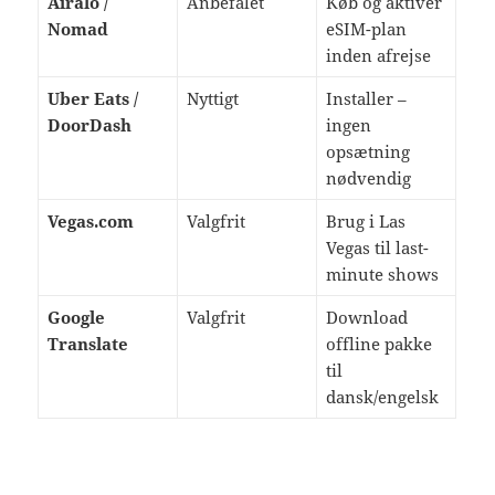
Airalo /
Anbefalet
Køb og aktiver
Nomad
eSIM-plan
inden afrejse
Uber Eats /
Nyttigt
Installer –
DoorDash
ingen
opsætning
nødvendig
Vegas.com
Valgfrit
Brug i Las
Vegas til last-
minute shows
Google
Valgfrit
Download
Translate
offline pakke
til
dansk/engelsk